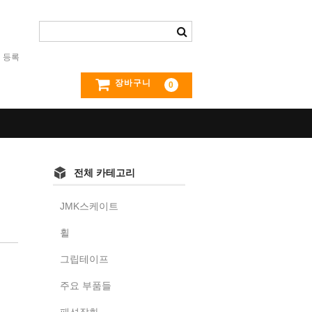
 등록
장바구니
0
전체 카테고리
JMK스케이트
휠
그립테이프
주요 부품들
패션잡화