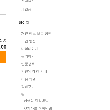
세일품
페이지
개인 정보 보호 정책
있음
구입 방법
.00
나의페이지
문의하기
반품정책
안전에 대한 안내
이용 약관
장바구니
팁
베어링 탈착방법
엣지가드 장착방법